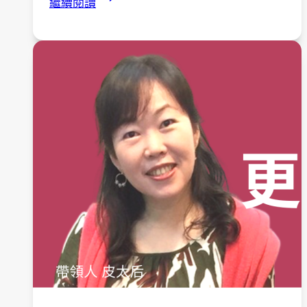
繼續閱讀
動
資
訊】
遇
見
更
好
的
自
己
系
列
活
動-4