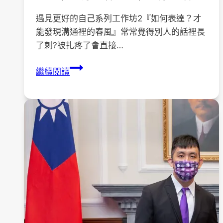
遇見更好的自己系列工作坊2『如何表達？才
能發現溝通裡的春風』常常覺得別人的話裡長
了刺?被扎疼了會直接…
【活
繼續閱讀
動
資
訊】
遇
見
更
好
的
自
己
系