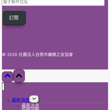
電
疫
子
規
郵
範
訂閱
件
位
址
© 2026 社團法人台南市癲癇之友協會
Toggle
最新消息
child
最新消息
menu
近期活動