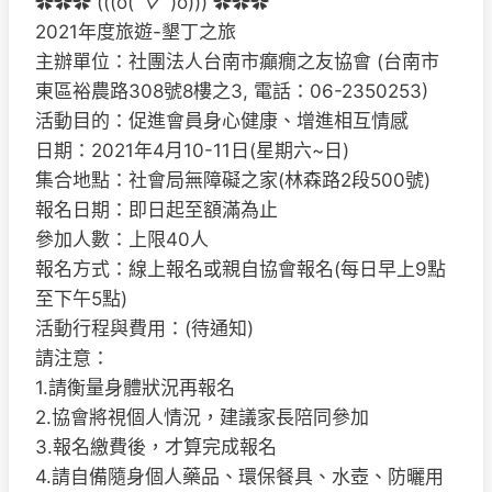
✿✿✿ (((o(
ﾟ▽ﾟ
)o))) ✿✿✿
2021年度旅遊-墾丁之旅
主辦單位：社團法人台南市癲癇之友協會 (台南市
東區裕農路308號8樓之3, 電話：06-2350253)
活動目的：促進會員身心健康、增進相互情感
日期：2021年4月10-11日(星期六~日)
集合地點：社會局無障礙之家(林森路2段500號)
報名日期：即日起至額滿為止
參加人數：上限40人
報名方式：線上報名或親自協會報名(每日早上9點
至下午5點)
活動行程與費用：(待通知)
請注意：
1.請衡量身體狀況再報名
2.協會將視個人情況，建議家長陪同參加
3.報名繳費後，才算完成報名
4.請自備隨身個人藥品、環保餐具、水壺、防曬用