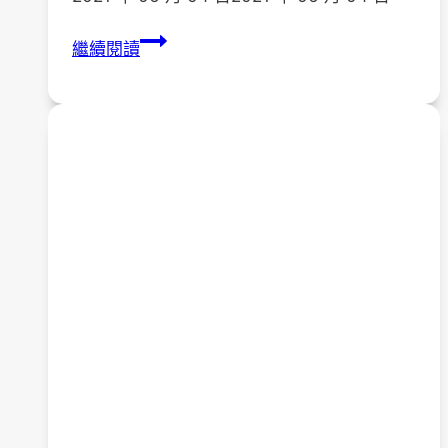
110
繼續閱讀
年
度
暑
期
社
區
青
年
工
讀-
錄
取
公
告