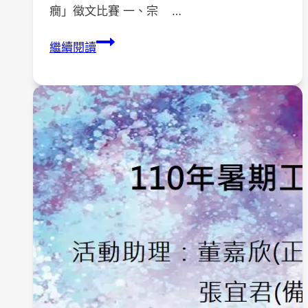
癇」徵文比賽 一、宗 …
台
繼續閱讀
灣
癲
癇
醫
學
會
第
十
九
屆
「人
間
有
情-