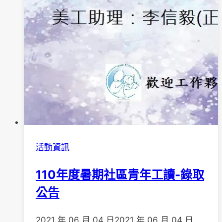
關
懷
癲
癇」
徵
文
比
賽
活動資訊
110年度暑期社區青年工讀-錄取
公告
2021 年 06 月 04 日
2021 年 06 月 04 日