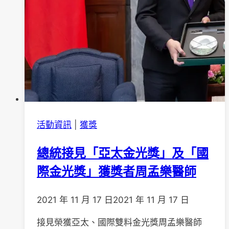
列
工
作
坊
之
2
活動資訊
|
獲獎
總統接見「亞太金光獎」及「國
際金光獎」獲獎者周孟樂醫師
2021 年 11 月 17 日
2021 年 11 月 17 日
接見榮獲亞太、國際雙料金光獎周孟樂醫師