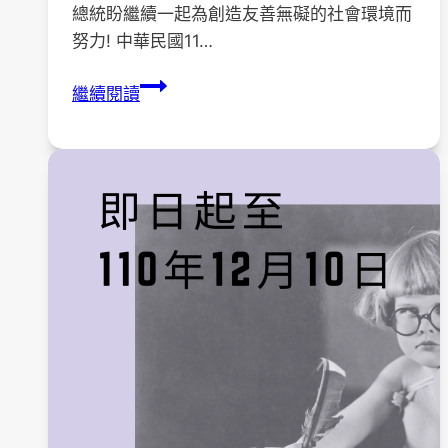
總統盼繼續一起為創造友善無礙的社會環境而
努力! 中華民國11…
總
繼續閱讀
統
接
見
「亞
太
金
光
獎」
及
「國
際
金
光