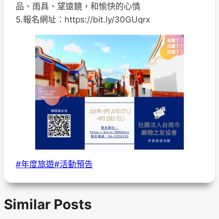
品、雨具、望遠鏡，和愉快的心情
5.報名網址：https://bit.ly/30GUqrx
Post
#
年度旅遊
#
活動預告
Tags:
Similar Posts