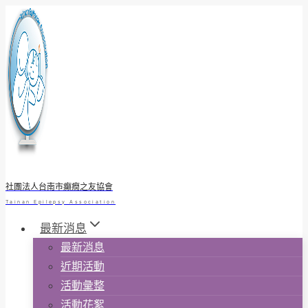
Skip
to
content
社團法人台南市癲癇之友協會
Tainan Epilepsy Association
最新消息
最新消息
近期活動
活動彙整
活動花絮