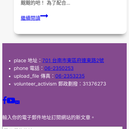
颼颼的吧！ 為了配合…
【活
繼續閱讀
動
通
知】
第
八
place
地址：
701 台南市東區府連東路2號
屆
phone
電話：
06-2350253
第
upload_file
傳真：
06-2353235
三
volunteer_activism
郵政劃撥：31376273
次
會
員
大
會
輸入你的電子郵件地址訂閱網站的新文章。
防