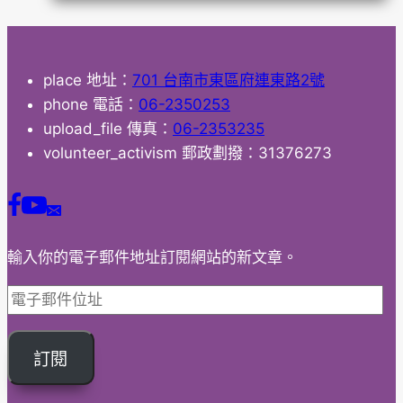
保
齡
球
place
地址：
701 台南市東區府連東路2號
比
phone
電話：
06-2350253
賽》
upload_file
傳真：
06-2353235
volunteer_activism
郵政劃撥：31376273
輸入你的電子郵件地址訂閱網站的新文章。
電
子
郵
訂閱
件
位