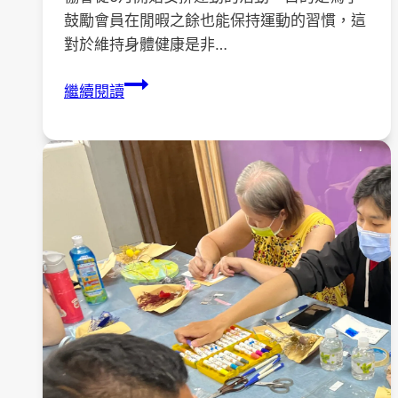
鼓勵會員在閒暇之餘也能保持運動的習慣，這
對於維持身體健康是非…
舞
繼續閱讀
動
有
氧
身
心
舒
展