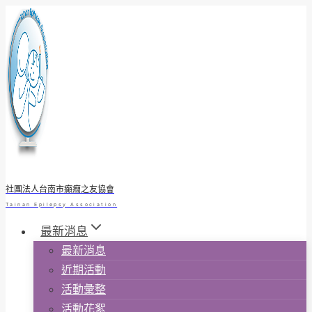
Skip
to
content
社團法人台南市癲癇之友協會
Tainan Epilepsy Association
最新消息
最新消息
近期活動
活動彙整
活動花絮