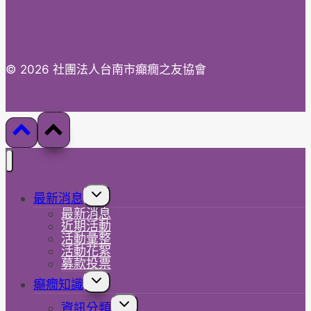
址
© 2026 社團法人台南市癲癇之友協會
Toggle
最新消息
child
最新消息
menu
近期活動
活動彙整
活動花絮
募款投票
Toggle
癲癇知識
child
menu
Toggle
資訊分類
child