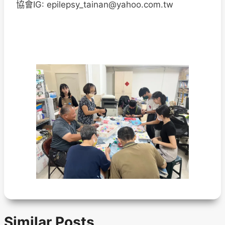
協會IG:
epilepsy_tainan@yahoo.com.tw
Similar Posts