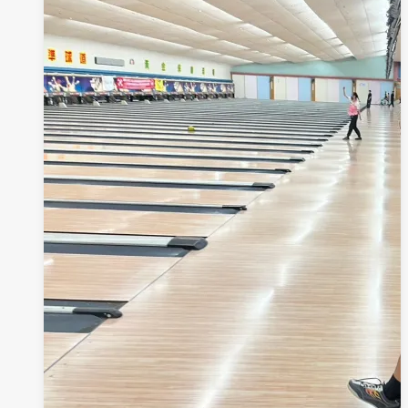
體，
重
新
擁
抱
自
我
內
心」-
眼
中
的
我