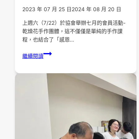
2023 年 07 月 25 日
2024 年 08 月 20 日
上週六（7/22）於協會舉辦七月的會員活動-
乾燥花手作團體，這不僅僅是單純的手作課
程，也結合了「感恩…
7
繼續閱讀
月
份
會
員
活
動
－
乾
燥
花