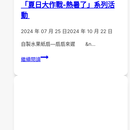
「夏日大作戰-熱暑了」系列活
動
2024 年 07 月 25 日
2024 年 10 月 22 日
自製水果紙扇—扇扇來遲 &n…
「夏
繼續閱讀
日
大
作
戰-
熱
暑
了」
系
列