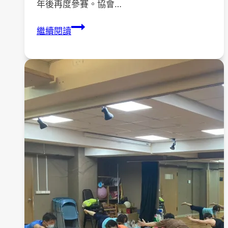
年後再度參賽。協會…
《台
繼續閱讀
南
市
扶
輪
盃
身
障
拔
河
參
賽
紀
實》