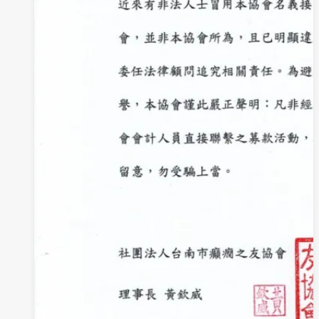
畫
片
(台
語
版)
強
片
上
檔