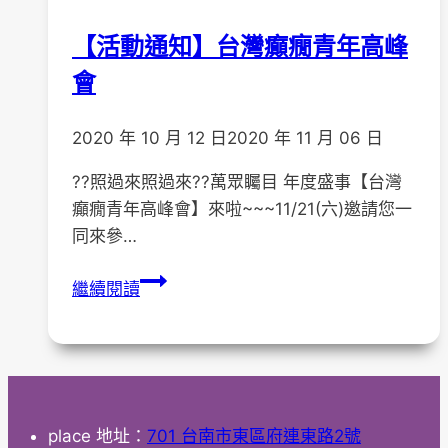
【活動通知】台灣癲癇青年高峰
會
2020 年 10 月 12 日
2020 年 11 月 06 日
??照過來照過來??萬眾矚目 年度盛事【台灣
癲癇青年高峰會】來啦~~~11/21(六)邀請您一
同來參…
【活
繼續閱讀
動
通
知】
台
灣
place
地址：
701 台南市東區府連東路2號
癲