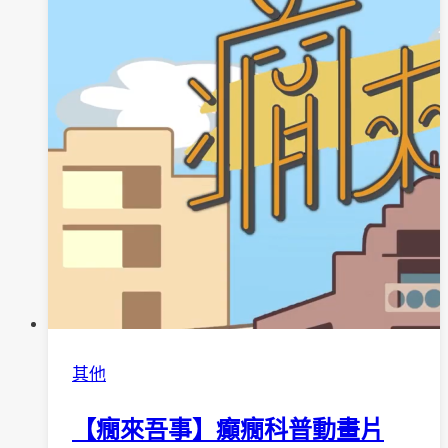
照
顧
者
的
心
路
歷
程
其他
【癇來吾事】癲癇科普動畫片