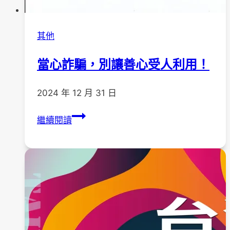
其他
當心詐騙，別讓善心受人利用！
2024 年 12 月 31 日
當
繼續閱讀
心
詐
騙，
別
讓
善
心
受