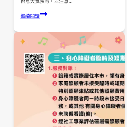
留意天氣預報，並注意…
颱
繼續閱讀
風
來
襲，
謹
慎
出
行