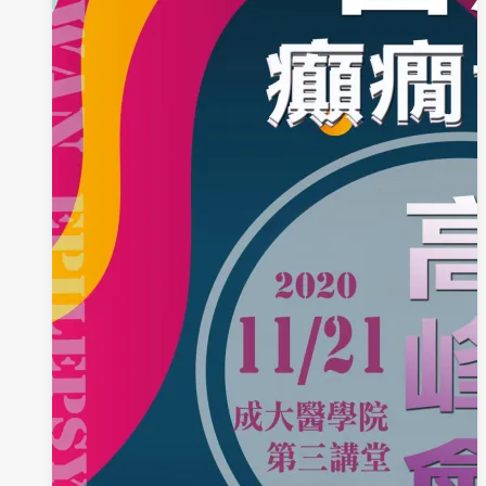
人
利
用！