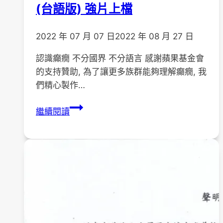
(台語版) 強片上檔
2022 年 07 月 07 日
2022 年 08 月 27 日
認識癲癇 不分國界 不分語言 感謝蘋果基金會
的支持贊助, 為了讓更多族群能夠理解癲癇, 我
們精心製作…
【癇
繼續閱讀
來
吾
事】
癲
癇
科
普
動