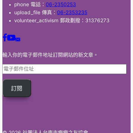
phone
電話：
06-2350253
癇
upload_file
傳真：
06-2353235
青
volunteer_activism
郵政劃撥：31376273
年
高
峰
會
輸入你的電子郵件地址訂閱網站的新文章。
電
子
郵
訂閱
件
位
址
© 2026 社團法人台南市癲癇之友協會