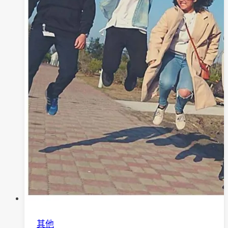
照
顧
服
務
一
把
罩
其他