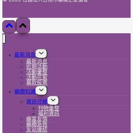
Toggle
最新消息
child
最新消息
menu
近期活動
活動彙整
活動花絮
募款投票
Toggle
癲癇知識
child
menu
Toggle
資訊分類
child
刊物彙整
menu
福利資訊
癲富友情
癲癇急救
友站連結