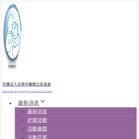
Skip
to
content
社團法人台南市癲癇之友協會
Tainan Epilepsy Association
最新消息
最新消息
近期活動
活動彙整
活動花絮