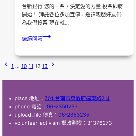
員
台新銀行 您的一票，決定愛的力量 投票即將
大
開始！ 拜託各位多加宣傳，邀請親朋好友們
會
為我們投票 現在就…
【活
繼續閱讀
動
預
告】
Previous
Next
Page
1
...
10
11
12
13
您
Page
Page
的
navigation
一
票，
place
地址：
701 台南市東區府連東路2號
決
phone
電話：
06-2350253
定
upload_file
傳真：
06-2353235
愛
volunteer_activism
郵政劃撥：31376273
的
力