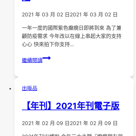
2021 年 03 月 02 日
2021 年 03 月 02 日
一年一度的國際紫色癲癇日即將到來 為了兼
顧防疫需求 今年改以在線上串起大家的支持
心心 快來拍下你支持…
【活
繼續閱讀
動】
友
善
出版品
癲
癇
【年刊】2021年刊電子版
500
大
串
2021 年 02 月 09 日
2021 年 02 月 09 日
連