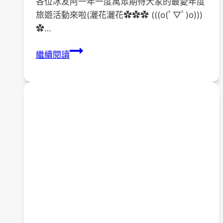
各位冰友阿一年一度萬眾期待大家的最愛年度
旅遊活動來啦(灑花灑花✿✿✿ (((o(ﾟ▽ﾟ)o)))
✿…
【活
繼續閱讀
動
通
知】
年
度
旅
遊
活
動