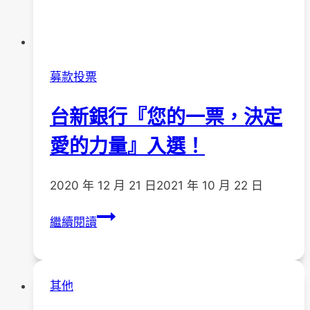
會
防
疫
規
募款投票
範
台新銀行『您的一票，決定
愛的力量』入選！
2020 年 12 月 21 日
2021 年 10 月 22 日
台
繼續閱讀
新
銀
行
其他
『您
的