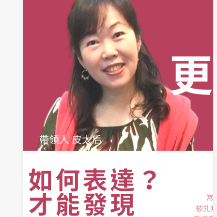
親
節
手
工
巧
克
力
活
動