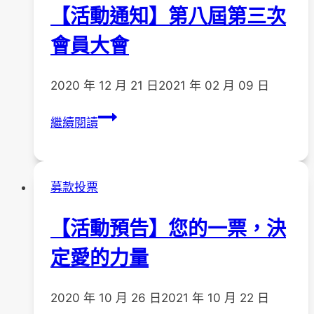
【活動通知】第八屆第三次
一
票，
會員大會
決
定
2020 年 12 月 21 日
2021 年 02 月 09 日
愛
的
【活
繼續閱讀
力
動
量』
通
入
知】
募款投票
選！
第
八
【活動預告】您的一票，決
屆
第
定愛的力量
三
次
2020 年 10 月 26 日
2021 年 10 月 22 日
會