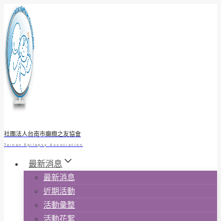
Skip
to
content
社團法人台南市癲癇之友協會
Tainan Epilepsy Association
最新消息
最新消息
近期活動
活動彙整
活動花絮