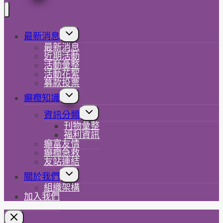
Toggle
最新消息
child
最新消息
menu
近期活動
活動彙整
活動花絮
募款投票
Toggle
癲癇知識
child
menu
Toggle
資訊分類
child
刊物彙整
menu
福利資訊
癲富友情
癲癇急救
友站連結
Toggle
關於我們
child
組織架構
menu
加入我們