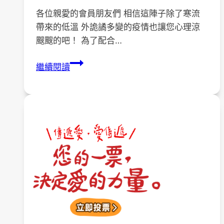
各位親愛的會員朋友們 相信這陣子除了寒流
帶來的低溫 外詭譎多變的疫情也讓您心理涼
颼颼的吧！ 為了配合…
【活
繼續閱讀
動
通
知】
第
八
屆
第
三
次
會
員
大