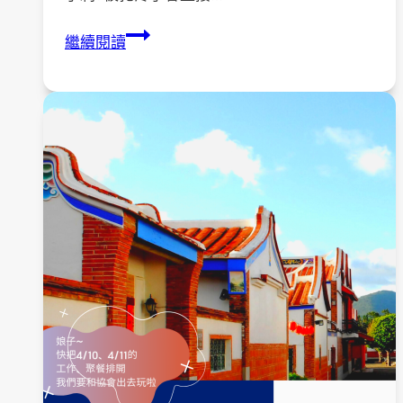
【活
繼續閱讀
動
資
訊】
遇
見
更
好
的
自
己
系
列
工
作
坊