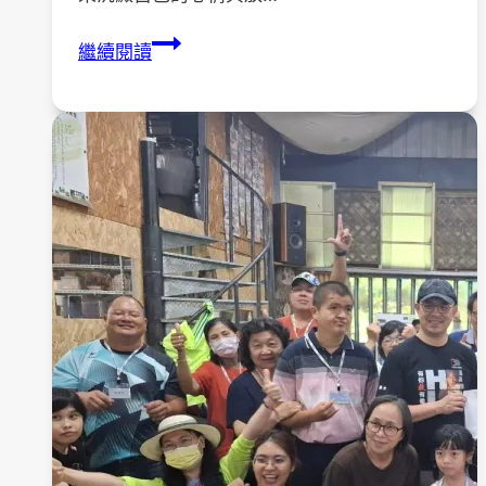
《藝
繼續閱讀
術
輔
療-
人
生
旅
圖，
有
你
有
我》