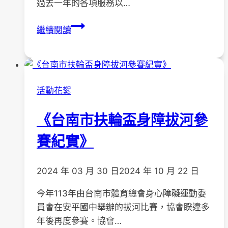
過去一年的各項服務以…
2024
繼續閱讀
台
南
市
癲
活動花絮
癇
之
《台南市扶輪盃身障拔河參
友
協
賽紀實》
會
會
2024 年 03 月 30 日
2024 年 10 月 22 日
員
大
今年113年由台南市體育總會身心障礙運動委
會
員會在安平國中舉辦的拔河比賽，協會睽違多
年後再度參賽。協會…