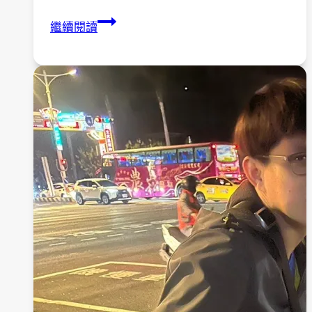
《台
繼續閱讀
南
市
扶
輪
盃
身
障
拔
河
參
賽
紀
實》