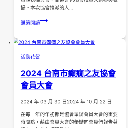
揚。本次協會推派的人…
《2024
繼續閱讀
台
南
市
母
活動花絮
親
節
2024 台南市癲癇之友協會
表
揚
會員大會
大
會-
2024 年 03 月 30 日
2024 年 10 月 22 日
慈
萱
在每一年的年初都是協會舉辦會員大會的重要
媽
時間點，藉由會員大會的舉辦向會員們報告著
媽》