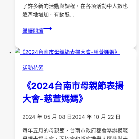
會
了許多新的活動與課程，在各項活動中人數也
逐漸地增加。有動態…
《BLS
繼續閱讀
基
本
救
命
活動花絮
術
訓
《2024台南市母親節表揚
練
與
大會-慈萱媽媽》
認
證》
2024 年 05 月 08 日
2024 年 10 月 22 日
每年五月的母親節，台南市政府都會舉辦模範
母親表揚大會，而協會也都會推舉人選參與表