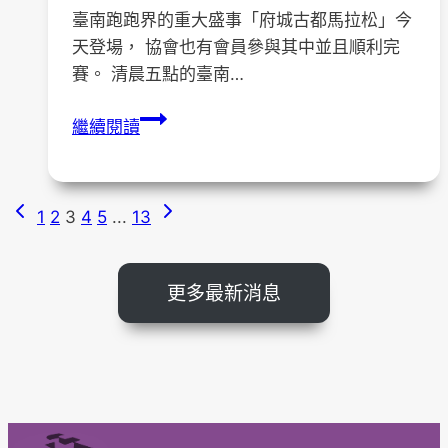
臺南跑跑界的重大盛事「府城古都馬拉松」今
天登場， 協會也有會員參與其中並且順利完
賽。 清晨五點的臺南…
2024
繼續閱讀
府
城
古
Previous
Next
Page
1
2
3
4
5
...
13
都
Page
Page
馬
navigation
拉
更多最新消息
松-
會
員
參
賽
紀