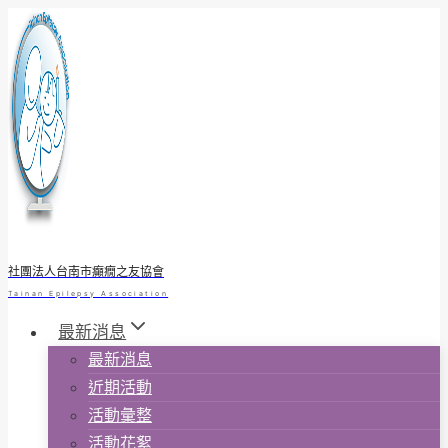
Skip
to
content
社團法人台南市癲癇之友協會
Tainan Epilepsy Association
最新消息
最新消息
近期活動
活動彙整
活動花絮