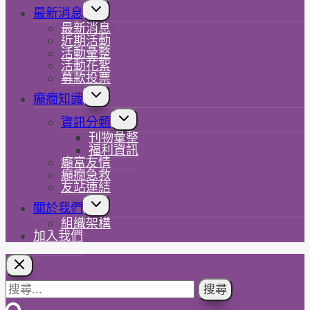
Toggle
最新消息
child
最新消息
menu
近期活動
活動彙整
活動花絮
募款投票
Toggle
癲癇知識
child
menu
Toggle
資訊分類
child
刊物彙整
menu
福利資訊
癲富友情
癲癇急救
友站連結
Toggle
關於我們
child
組織架構
menu
加入我們
搜
尋