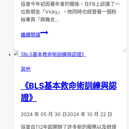
協會今年初因著年會的關係，在FB上認識了一
位新朋友「Vicky」。她同時也經營著一個粉
絲專頁「跳舞女…
「跳
繼續閱讀
舞
女
孩
與
其他
她
的
《BLS基本救命術訓練與認
舞
伴」
證》
互
動
2024 年 05 月 30 日
2024 年 10 月 22 日
分
享
協會自112年起開辦了許多新的服務以及辦理