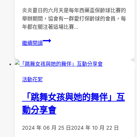
炎炎夏日的六月天是每年西藥盃保齡球比賽的
舉辦期間，協會有一群愛打保齡球的會員，每
年都在關注著這場比賽…
《西
繼續閱讀
藥
盃
保
齡
活動花絮
球
比
「跳舞女孩與她的舞伴」互
賽》
動分享會
2024 年 06 月 25 日
2024 年 10 月 22 日