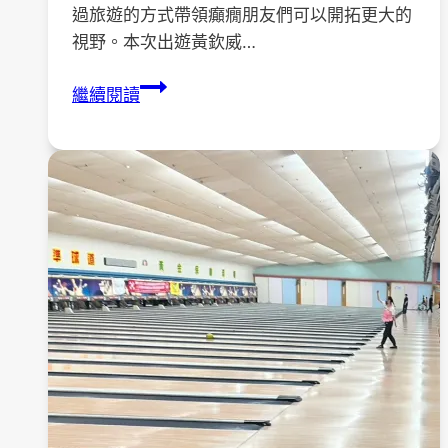
過旅遊的方式帶領癲癇朋友們可以開拓更大的
視野。本次出遊黃欽威…
2024
繼續閱讀
協
會
會
員
年
度
出
遊