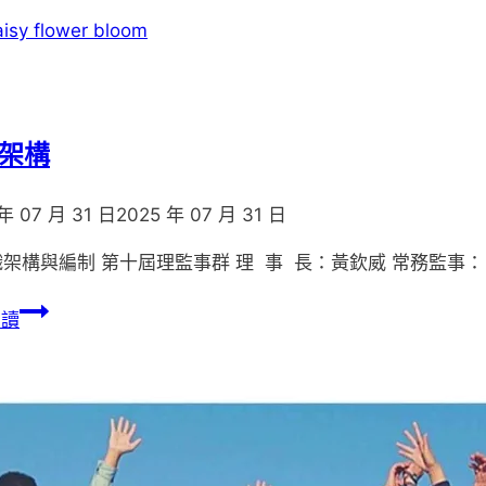
清
根
老
師
架構
年 07 月 31 日
2025 年 07 月 31 日
織架構與編制 第十屆理監事群 理 事 長：黃欽威 常務監事
組
閱讀
織
架
構