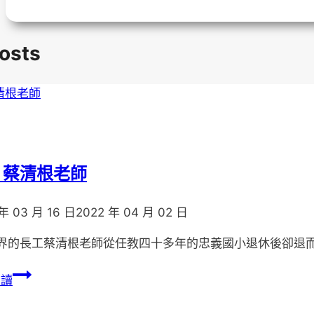
Posts
 蔡清根老師
年 03 月 16 日
2022 年 04 月 02 日
界的長工蔡清根老師從任教四十多年的忠義國小退休後卻退而
懷
閱讀
念
蔡