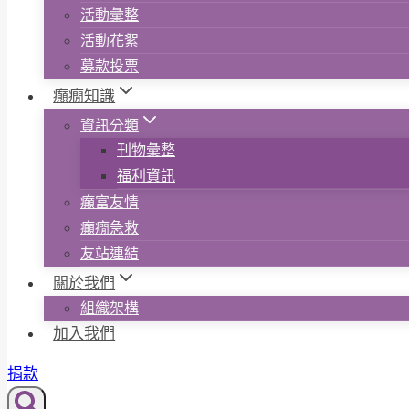
活動彙整
活動花絮
募款投票
癲癇知識
資訊分類
刊物彙整
福利資訊
癲富友情
癲癇急救
友站連結
關於我們
組織架構
加入我們
捐款