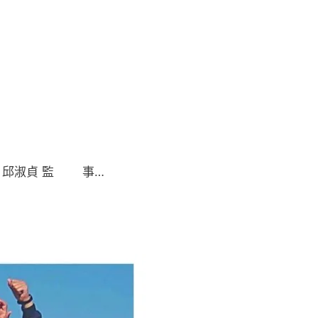
： 邱淑貞 監 事…